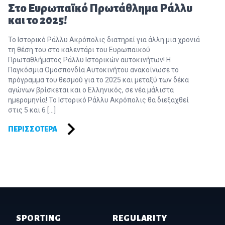
Στο Ευρωπαϊκό Πρωτάθλημα Ράλλυ
και το 2025!
Το Ιστορικό Ράλλυ Ακρόπολις διατηρεί για άλλη μια χρονιά
τη θέση του στο καλεντάρι του Ευρωπαϊκού
Πρωταθλήματος Ράλλυ Ιστορικών αυτοκινήτων! Η
Παγκόσμια Ομοσπονδία Αυτοκινήτου ανακοίνωσε το
πρόγραμμα του θεσμού για το 2025 και μεταξύ των δέκα
αγώνων βρίσκεται και ο Ελληνικός, σε νέα μάλιστα
ημερομηνία! Το Ιστορικό Ράλλυ Ακρόπολις θα διεξαχθεί
στις 5 και 6 […]
ΠΕΡΙΣΣΌΤΕΡΑ
Footer of Historic Acropolis
SPORTING
REGULARITY