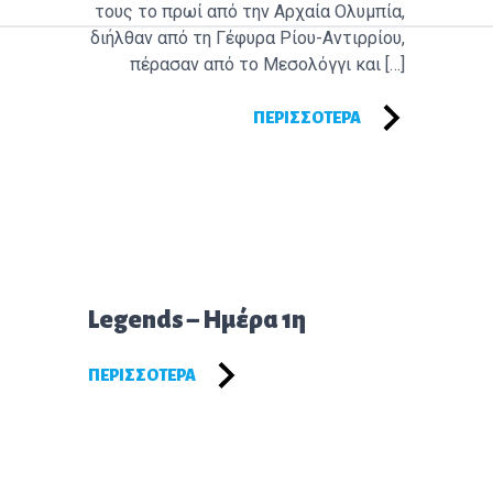
τους το πρωί από την Αρχαία Ολυμπία,
διήλθαν από τη Γέφυρα Ρίου-Αντιρρίου,
πέρασαν από το Μεσολόγγι και […]
ΠΕΡΙΣΣΌΤΕΡΑ
Επόμενο άρθρο:
Legends – Ημέρα 1η
ΠΕΡΙΣΣΌΤΕΡΑ