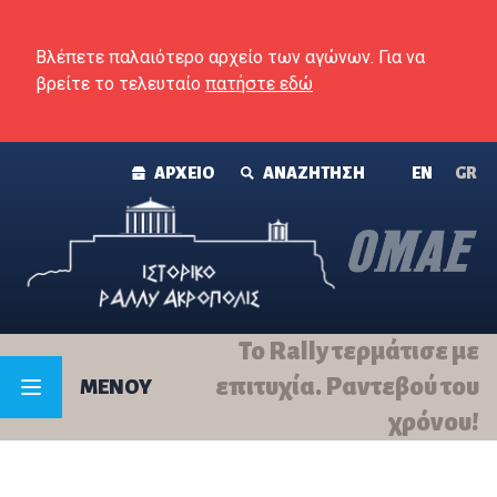
Skip to content
Βλέπετε παλαιότερο αρχείο των αγώνων. Για να
βρείτε το τελευταίο
πατήστε εδώ
ΑΡΧΕΙΟ
ΑΝΑΖΗΤΗΣΗ
ΕΝ
GR
Το Rally τερμάτισε με
επιτυχία. Ραντεβού του
MENOY
χρόνου!