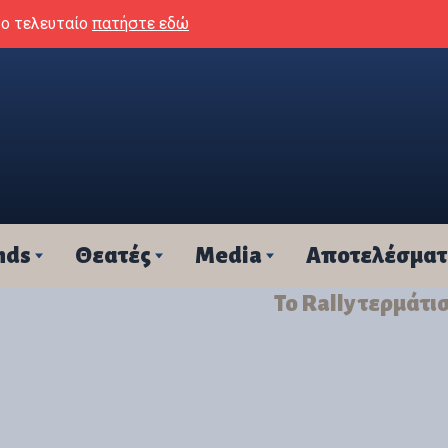
το τελευταίο
πατήστε εδώ
nds
Θεατές
Media
Αποτελέσμα
Το Rally τερμάτι