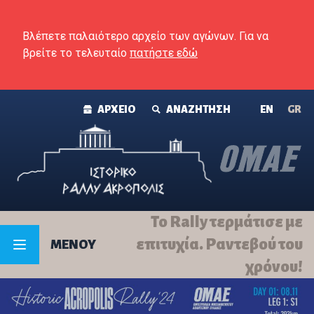
Skip to content
Βλέπετε παλαιότερο αρχείο των αγώνων. Για να
βρείτε το τελευταίο
πατήστε εδώ
ΑΡΧΕΙΟ
ΑΝΑΖΗΤΗΣΗ
ΕΝ
GR
Το Rally τερμάτισε με
επιτυχία. Ραντεβού του
MENOY
χρόνου!