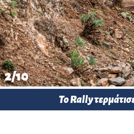
3
/
10
Το Rally τερμάτισ