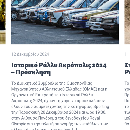
12 Δεκεμβρίου 2024
11
Ιστορικό Ράλλυ Ακρόπολις 2024
Σ
– Πρόσκληση
Ρ
Το Διοικητικό Συμβούλιο της Ομοσπονδίας
Το
Μηχανοκίνητου Αθλητισμού Ελλάδας (ΟΜΑΕ) και η
χρ
Οργανωτική Επιτροπή του Ιστορικού Ράλλυ
Πρ
Ακρόπολις 2024, έχουν τη χαρά να προσκαλέσουν
Πα
όλους τους συμμετέχοντες της κατηγορίας Sporting
το
την Παρασκευή 20 Δεκεμβρίου 2024 και ώρα 19:00,
τω
στην Αίθουσα Πανόραμα του ξενοδοχείου Royal
μά
Olympic για την τελετή απονομής των επάθλων των
θα 
ελληνικών κλάσεων του αγώνα. […]