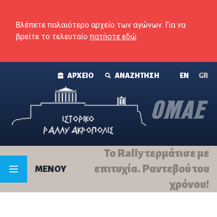
Skip to content
Βλέπετε παλαιότερο αρχείο των αγώνων. Για να
βρείτε το τελευταίο
πατήστε εδώ
ΑΡΧΕΙΟ
ΑΝΑΖΗΤΗΣΗ
ΕΝ
GR
Το Rally τερμάτισε με
επιτυχία. Ραντεβού του
MENOY
χρόνου!