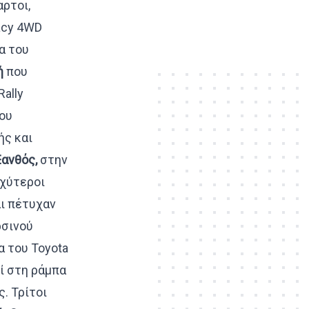
ρτοι,
acy 4WD
α του
ή
που
ally
ου
ής και
Ξανθός,
στην
αχύτεροι
ι πέτυχαν
ρσινού
α του Toyota
εί στη ράμπα
. Τρίτοι