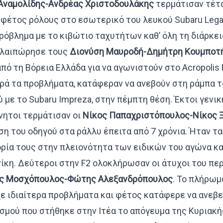
Αναμολίδης-Ανδρέας Χριστοδουλάκης
τερμάτισαν τέτα
 φέτος ρόλους στο εσωτερικό του λευκού Subaru Leg
πρόβλημα με το κιβώτιο ταχυτήτων καθ’ όλη τη διάρκει
αλαιπώρησε τους
Διονύση Μαυροδή-Δημήτρη Κουμποτ
πό τη Βόρεια Ελλάδα για να αγωνιστούν στο Acropolis R
ρά τα προβλήματα, κατάφεραν να ανεβούν στη ράμπα τ
 με το Subaru Impreza, στην πέμπτη θέση. Έκτοι γενικ
νητοι τερμάτισαν οι
Νίκος Παπαχριστόπουλος-Νίκος 
η του οδηγού στα ράλλυ έπειτα από 7 χρόνια. Ήταν τ
ρία τους στην πλειονότητα των ειδικών του αγώνα κα
νίκη. Δεύτεροι στην F2 ολοκλήρωσαν οι άτυχοι του πε
ς Μοσχόπουλος-Φώτης Αλεξανδρόπουλος
. Το πλήρωμ
ίχε ιδιαίτερα προβλήματα και φέτος κατάφερε να ανεβ
σμού που στήθηκε στην Ιτέα το απόγευμα της Κυριακής