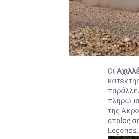
Οι
Αχιλλ
κατέκτησ
παράλληλ
πληρώματ
της Ακρό
οποίος α
Legends.