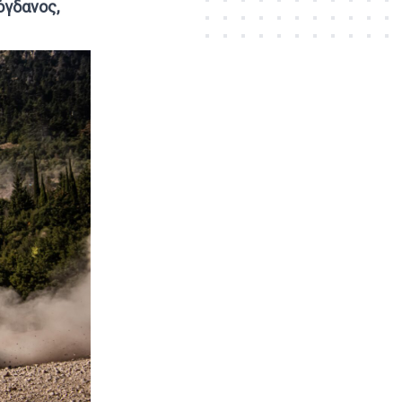
γδανος,