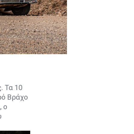
. Τα 10
ρό Βράχο
, ο
υ