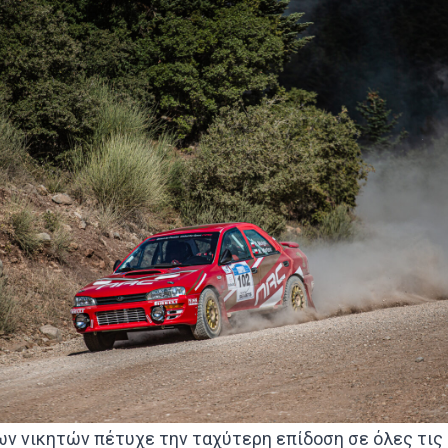
ων νικητών πέτυχε την ταχύτερη επίδοση σε όλες τις