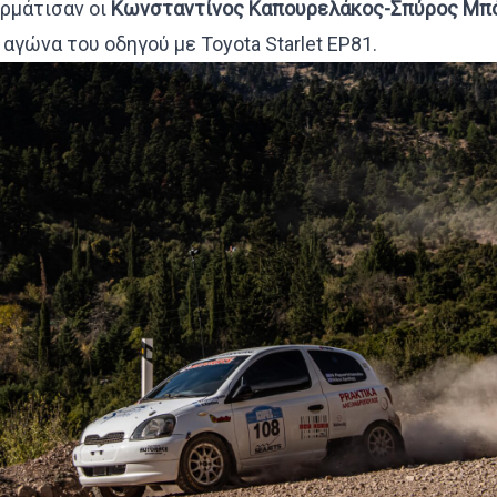
ερμάτισαν οι
Κωνσταντίνος Καπουρελάκος-Σπύρος Μπό
αγώνα του οδηγού με Toyota Starlet EP81.