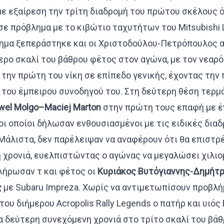
με εξαίρεση την τρίτη διαδρομή του πρώτου σκέλους 
ε πρόβλημα με το κιβώτιο ταχυτήτων του Mitsubishi 
λημα ξεπεράστηκε και οι Χριστοδούλου-Πετρόπουλος 
ρο σκαλί του βάθρου φέτος στον αγώνα, με τον νεαρό
 την πρώτη του νίκη σε επίπεδο γενικής, έχοντας την
του έμπειρου συνοδηγού του. Στη δεύτερη θέση τερμά
wel
Molgo
–
Maciej
Marton
στην πρώτη τους επαφή με έ
 οι οποίοι δήλωσαν ενθουσιασμένοι με τις ειδικές δια
Μάλιστα, δεν παρέλειψαν να αναφέρουν ότι θα επιστρ
 χρονιά, ευελπιστώντας ο αγώνας να μεγαλώσει χιλιο
λήρωσαν τ και φέτος οι
Κυριάκος Βυτόγιαννης-Δημήτρ
ς
με Subaru Impreza. Χωρίς να αντιμετωπίσουν προβλ
 του διήμερου Acropolis Rally Legends ο πατήρ και υιός
α δεύτερη συνεχόμενη χρονιά στο τρίτο σκαλί του βάθ