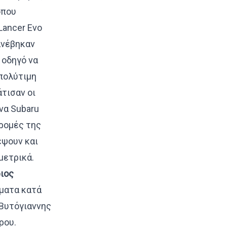
όπου
Lancer Evo
ανέβηκαν
 οδηγό να
 πολύτιμη
τισαν οι
να Subaru
δρομές της
έψουν και
μετρικά.
ιος
ήματα κατά
 Βυτόγιαννης
ρου.