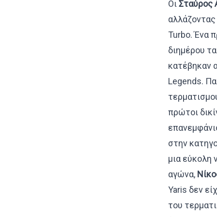
Οι
Σταύρος 
αλλάζοντας
Turbo. Ένα 
διημέρου τ
κατέβηκαν α
Legends. Πα
τερματισμού
πρώτοι δικί
επανεμφάνισ
στην κατηγο
μια εύκολη 
αγώνα,
Νίκο
Yaris δεν ε
του τερματι