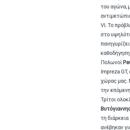
του αγώνα, 
αντιμετώπισ
VI. Το πρόβ
στο υψηλότε
πανηγυρίζει
καθοδήγηση 
Πολωνοί
Pa
Impreza GT,
χώρας μας. 
την επόμενη
Τρίτοι ολοκ
Βυτόγιαννη
τη διάρκεια
ανέβηκαν γι