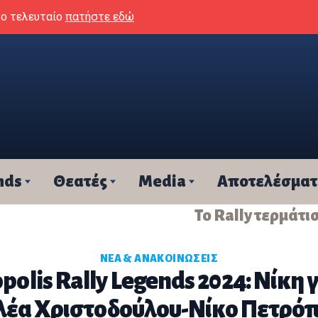
το τελευταίο
πατήστε εδώ
nds
Θεατές
Media
Αποτελέσμα
Το Rally τερμάτι
ΝΈΑ & ΑΝΑΚΟΙΝΏΣΕΙΣ
polis Rally Legends 2024: Νίκη 
λέα Χριστοδούλου-Νίκο Πετρό