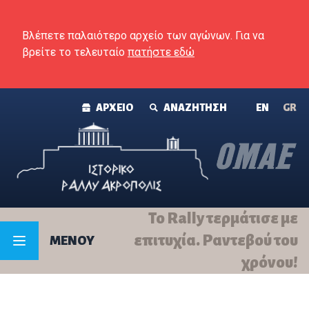
Skip to content
Βλέπετε παλαιότερο αρχείο των αγώνων. Για να
βρείτε το τελευταίο
πατήστε εδώ
ΑΡΧΕΙΟ
ΑΝΑΖΗΤΗΣΗ
ΕΝ
GR
Το Rally τερμάτισε με
επιτυχία. Ραντεβού του
MENOY
χρόνου!