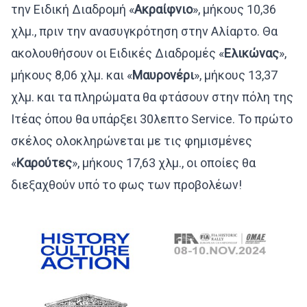
την Ειδική Διαδρομή «
Ακραίφνιο
», μήκους 10,36
χλμ., πριν την ανασυγκρότηση στην Αλίαρτο. Θα
ακολουθήσουν οι Ειδικές Διαδρομές «
Ελικώνας
»,
μήκους 8,06 χλμ. και «
Μαυρονέρι
», μήκους 13,37
χλμ. και τα πληρώματα θα φτάσουν στην πόλη της
Ιτέας όπου θα υπάρξει 30λεπτο Service. Το πρώτο
σκέλος ολοκληρώνεται με τις φημισμένες
«
Καρούτες
», μήκους 17,63 χλμ., οι οποίες θα
διεξαχθούν υπό το φως των προβολέων!