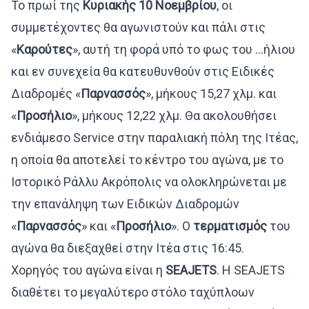
Το πρωί της
Κυριακής 10 Νοεμβρίου
, οι
συμμετέχοντες θα αγωνιστούν και πάλι στις
«
Καρούτες
», αυτή τη φορά υπό το φως του …ήλιου
και εν συνεχεία θα κατευθυνθούν στις Ειδικές
Διαδρομές «
Παρνασσός
», μήκους 15,27 χλμ. και
«
Προσήλιο
», μήκους 12,22 χλμ. Θα ακολουθήσει
ενδιάμεσο Service στην παραλιακή πόλη της Ιτέας,
η οποία θα αποτελεί το κέντρο του αγώνα, με το
Ιστορικό Ράλλυ Ακρόπολις να ολοκληρώνεται με
την επανάληψη των Ειδικών Διαδρομών
«
Παρνασσός
» και «
Προσήλιο
». Ο
τερματισμός
του
αγώνα θα διεξαχθεί στην Ιτέα στις 16:45.
Χορηγός του αγώνα είναι η
SEAJETS
. Η SEAJETS
διαθέτει το μεγαλύτερο στόλο ταχύπλοων