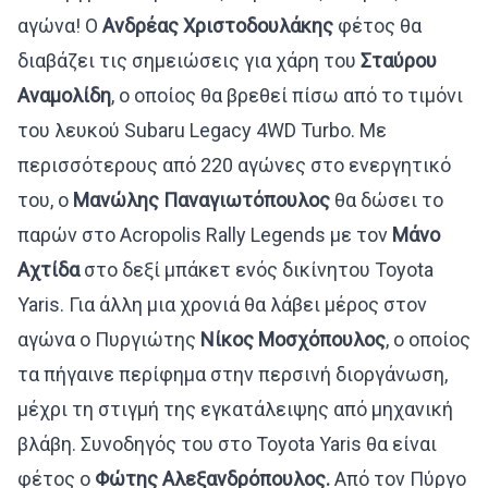
αγώνα! Ο
Ανδρέας Χριστοδουλάκης
φέτος θα
διαβάζει τις σημειώσεις για χάρη του
Σταύρου
Αναμολίδη
, ο οποίος θα βρεθεί πίσω από το τιμόνι
του λευκού Subaru Legacy 4WD Turbo. Με
περισσότερους από 220 αγώνες στο ενεργητικό
του, ο
Μανώλης
Παναγιωτόπουλος
θα δώσει το
παρών στο Acropolis Rally Legends με τον
Μάνο
Αχτίδα
στο δεξί μπάκετ ενός δικίνητου Toyota
Yaris. Για άλλη μια χρονιά θα λάβει μέρος στον
αγώνα ο Πυργιώτης
Νίκος
Μοσχόπουλος
, ο οποίος
τα πήγαινε περίφημα στην περσινή διοργάνωση,
μέχρι τη στιγμή της εγκατάλειψης από μηχανική
βλάβη. Συνοδηγός του στο Toyota Yaris θα είναι
φέτος ο
Φώτης Αλεξανδρόπουλος.
Από τον Πύργο